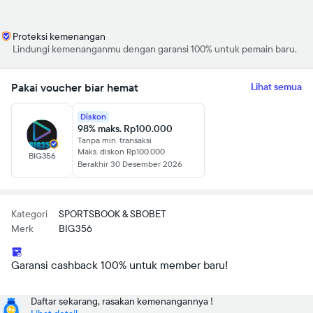
Proteksi kemenangan
Lindungi kemenanganmu dengan garansi 100% untuk pemain baru.
Pakai voucher biar hemat
Lihat semua
Diskon
98% maks. Rp100.000
Tanpa min. transaksi
Maks. diskon Rp100.000
BIG356
Berakhir 30 Desember 2026
Kategori
SPORTSBOOK & SBOBET
Merk
BIG356
Garansi cashback 100% untuk member baru!
Daftar sekarang, rasakan kemenangannya !