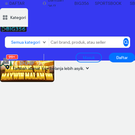
Bantuan
DAFTAR
BIG356
SPORTSBOOK
S
24/7
SEKARANG
Deskripsi
Deskripsi
Ulasan
Ulasan
Diskusi
Diskusi
Rekomendasi
Rekomendasi
Laporkan p
Laporkan p
Kategori
Semua kategori
99+
Masuk
Daftar
Tambah alamat
biar belanja lebih asyik.