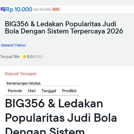
Rp 10.000
Rp 10.000
80%
BIG356 & Ledakan Popularitas Judi
Bola Dengan Sistem Terpercaya 2026
Garansi 1 tahun
Terjual 186
5,0
(500)
Deposit Tercepat
Kemenangan Mutlak
Periode
Hari
Tanggal
Prediksi
BIG356 & Ledakan
Popularitas Judi Bola
Dengan Sistem