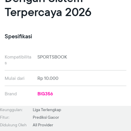
Terpercaya 2026
Spesifikasi
Kompatibilita
SPORTSBOOK
s
Mulai dari
Rp 10.000
Brand
BIG356
Keunggulan:
Liga Terlengkap
Fitur:
Prediksi Gacor
Didukung Oleh
All Provider